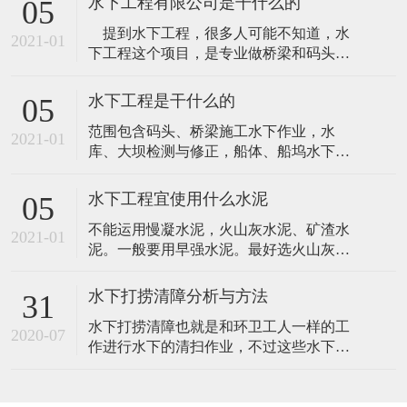
水下工程有限公司是干什么的
05
服：用于保护潜水员免受水温过低或过高
提到水下工程，很多人可能不知道，水
的影响，同时提供一定的浮力支持。 潜水
2021-01
下工程这个项目，是专业做桥梁和码头
镜（或潜水面罩）：帮助潜水员清晰地观
的，也有海洋湖泊的水下工程。下面就带
察水下环境，确保维修工作的准确性。 呼
大家具体的了解一下。 就拿桥梁来说，
吸器
水下工程是干什么的
05
水下切开，水下钢筋焊接，切开护筒等，
范围包含码头、桥梁施工水下作业，水
都需要用到水下作业，这些水下作
2021-01
库、大坝检测与修正，船体、船坞水下检
查修理，水下电焊、切割，水下打捞清
障，水下管道铺设，水下录像等。为港
水下工程宜使用什么水泥
05
口、桥梁、船厂、电厂、水库等各类业主
不能运用慢凝水泥，火山灰水泥、矿渣水
和施工单位供给服务。 因为氮气的麻醉效
2021-01
泥。一般要用早强水泥。最好选火山灰质
应，我国规则空气或氮氧混合气体潜水不
硅酸盐水泥，由于火山灰的特性是抗渗
能超过60m（世界规则一般为50m）。更深
性，反抗水的浸透。而矿渣水泥是保湿
水下打捞清障分析与方法
31
性，粉煤灰水泥仅仅具有抗裂性。快干水
水下打捞清障也就是和环卫工人一样的工
泥凝固时刻多少国家规范规定，六大常用
2020-07
作进行水下的清扫作业，不过这些水下打
水泥初凝时刻bai不得短于45分钟，硅酸盐
捞清障的潜水员都具有一定的风险。因为
水泥终凝时刻不得善于6.5小时，其他五类
是在水下进行的作业人类都不能像鱼儿一
常用水
样在水里游来游去所以只能凭借着科学家