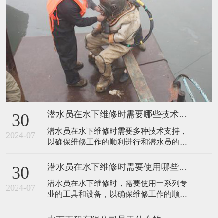
潜水员在水下维修时需要哪些技术支持呢
30
潜水员在水下维修时需要多种技术支持，
2024-07
以确保维修工作的顺利进行和潜水员的安
全。以下是一些主要的技术支持： 一、潜
水技术 潜水技术是水下维修的基础。潜水
潜水员在水下维修时需要使用哪些工具呢
30
员需要掌握潜水的基本原理、潜水装备的
潜水员在水下维修时，需要使用一系列专
使用、潜水安全规程以及潜水医学知识
2024-07
业的工具和设备，以确保维修工作的顺利
等。此外，随着水下维修任务的复杂性和
进行和潜水员的安全。这些工具和设备主
难度的增加，潜水员还需要不断提升自己
要包括以下几个方面： 一、潜水装备 潜水
的潜水技能