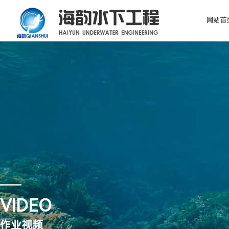
网站首
关于海韵
服务项目
新闻中心
水下作业公司
东莞市海韵水下工程有限公司简称:“海韵潜水”是一家专门从
关注海韵，及时了解水下工程行业新动态
水下打捞
桥梁建设与桩基工程
水下清淤
我们的每一个潜水人员都是经过正规的专业培训和持有专业的证
验。
水下爆破工程
市政工程
水下补漏
公司动态
行业资讯
水闸门维修
水下拆除
水下检测
公司简介
专业设备
资质证书
VIDEO
作业视频