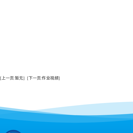
[上一页:暂无]
[下一页:作业视频]