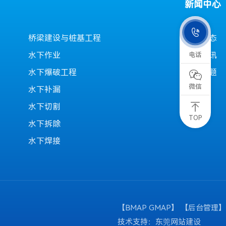
新闻中心

桥梁建设与桩基工程
公司动态
水下作业
行业资讯
电话
水下爆破工程
常见问题

微信
水下补漏
水下切割
TOP
水下拆除
水下焊接
【
BMAP
GMAP
】 【
后台管理
】
技术支持：
东莞网站建设