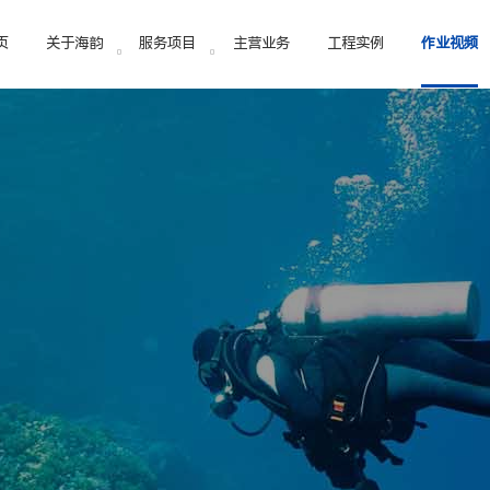
页
关于海韵
服务项目
主营业务
工程实例
作业视频
事水下工程作业的公司，拥有一批专业的潜水队伍和先进的潜水设
水下作业
水下搜救
书证明，都有着数千次的水下作业实践，积累了丰富的水下工程
水下工程
水下切割
常见问题
水下焊接