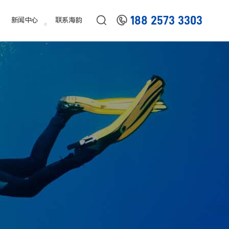


188 2573 3303
新闻中心
联系海韵
备。
经